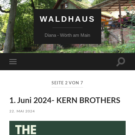
WALDHAUS
Diana - Wörth am Main
Suchfe
Mobile-
ein-/a
Menü
ein-/ausblenden
SEITE 2 VON 7
1. Juni 2024- KERN BROTHERS
22. MAI 2024