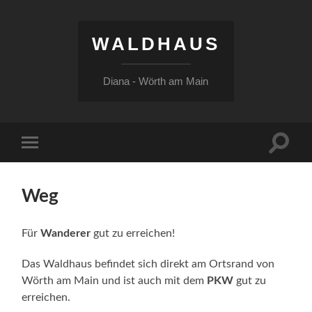
WALDHAUS
Diana - Wörth am Main
Suchfe
Mobile-
ein-/a
Menü
ein-/ausblenden
Weg
Für
Wanderer
gut zu erreichen!
Das Waldhaus befindet sich direkt am Ortsrand von
Wörth am Main und ist auch mit dem
PKW
gut zu
erreichen.