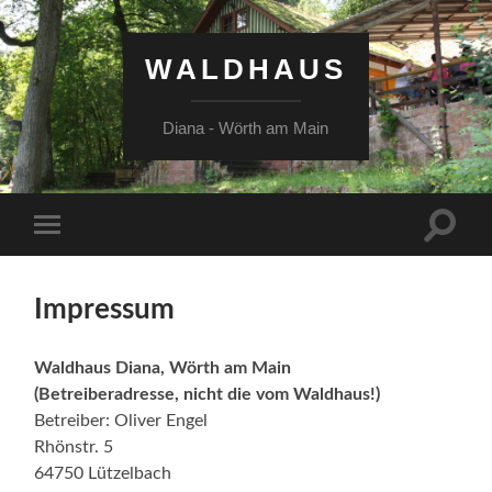
WALDHAUS
Diana - Wörth am Main
Suchfe
Mobile-
ein-/a
Menü
ein-/ausblenden
Impressum
Waldhaus Diana, Wörth am Main
(Betreiberadresse, nicht die vom Waldhaus!)
Betreiber: Oliver Engel
Rhönstr. 5
64750 Lützelbach