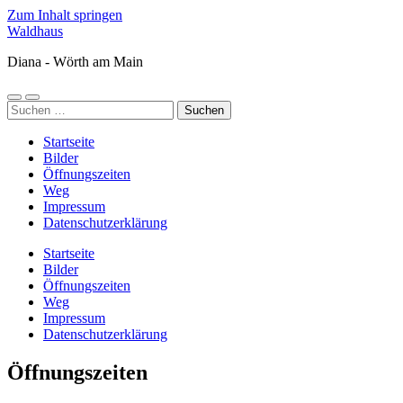
Zum Inhalt springen
Waldhaus
Diana - Wörth am Main
Mobile-
Suchfeld
Suchen
Menü
ein-/ausblenden
nach:
ein-/ausblenden
Startseite
Bilder
Öffnungszeiten
Weg
Impressum
Datenschutzerklärung
Startseite
Bilder
Öffnungszeiten
Weg
Impressum
Datenschutzerklärung
Öffnungszeiten