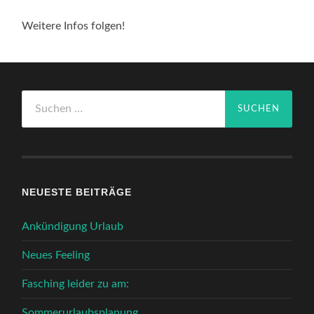
Weitere Infos folgen!
Suchen
nach:
NEUESTE BEITRÄGE
Ankündigung Urlaub
Neues Feeling
Fasching leider zu am:
Sommerurlaubsplanung