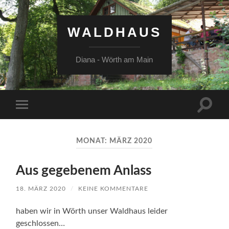
WALDHAUS
Diana - Wörth am Main
Suchfe
Mobile-
ein-/a
Menü
ein-/ausblenden
MONAT:
MÄRZ 2020
Aus gegebenem Anlass
18. MÄRZ 2020
/
KEINE KOMMENTARE
haben wir in Wörth unser Waldhaus leider
geschlossen…