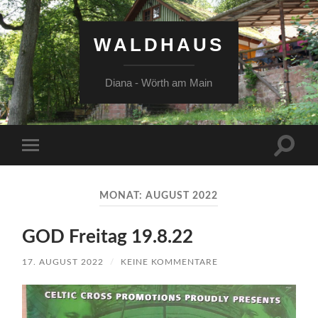
WALDHAUS
Diana - Wörth am Main
Suchfe
Mobile-
ein-/a
Menü
ein-/ausblenden
MONAT:
AUGUST 2022
GOD Freitag 19.8.22
17. AUGUST 2022
/
KEINE KOMMENTARE