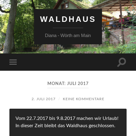
WALDHAUS
Diana - Wörth am Main
Suchfe
Mobile-
ein-/a
Menü
ein-/ausblenden
MONAT:
JULI 2017
2. JULI 2017
/
KEINE KOMMENTARE
Vom 22.7.2017 bis 9.8.2017 machen wir Urlaub!
In dieser Zeit bleibt das Waldhaus geschlossen.