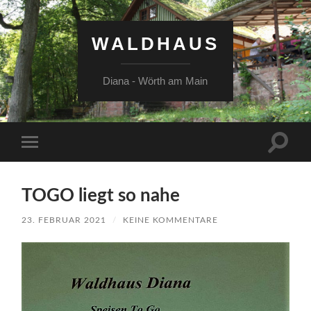
WALDHAUS
Diana - Wörth am Main
Suchfe
Mobile-
ein-/a
Menü
ein-/ausblenden
TOGO liegt so nahe
23. FEBRUAR 2021
/
KEINE KOMMENTARE